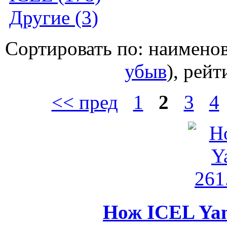
Другие (3)
Сортировать по: наимено
убыв
), рейт
<< пред
1
2
3
4
Нож ICEL Yan